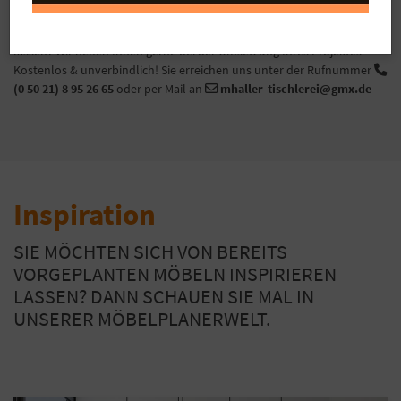
PLANUNGSHILFE UND SUPPORT
Sie benötigen Hilfe bei der Planung oder möchten lieber planen
lassen? Wir helfen Ihnen gerne bei der Umsetzung Ihres Projektes -
Kostenlos & unverbindlich! Sie erreichen uns unter der Rufnummer
(0 50 21) 8 95 26 65
oder per Mail an
mhaller-tischlerei@gmx.de
Inspiration
SIE MÖCHTEN SICH VON BEREITS
VORGEPLANTEN MÖBELN INSPIRIEREN
LASSEN? DANN SCHAUEN SIE MAL IN
UNSERER MÖBELPLANERWELT.