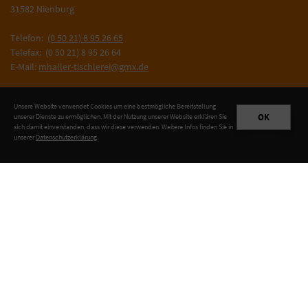
31582 Nienburg
Telefon:
(0 50 21) 8 95 26 65
Telefax: (0 50 21) 8 95 26 64
E-Mail:
mhaller-tischlerei@gmx.de
Kontakt aufnehmen
Unsere Website verwendet Cookies um eine bestmögliche Bereitstellung
OK
unserer Dienste zu ermöglichen. Mit der Nutzung unserer Website erklären Sie
sich damit einverstanden, dass wir diese verwenden. Weitere Infos finden Sie in
unserer
Datenschutzerklärung
.
UNSERE WOHNWELTEN
Arbeitszimmer / Büro
Badezimmer
Esszimmer
Küche
Kinderzimmer
Schlafzimmer
Wohnzimmer
Ladenbau
Gastronomie / Hotel