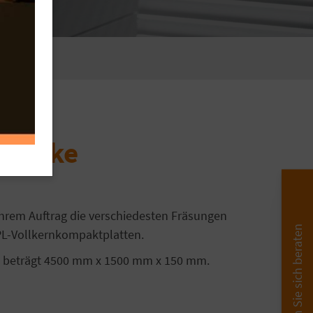
Stärke
rem Auftrag die verschiedesten Fräsungen
Lassen Sie sich beraten
PL-Vollkernkompaktplatten.
en beträgt 4500 mm x 1500 mm x 150 mm.