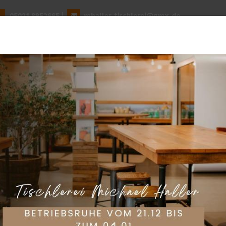
05021 8952665
|
mhaller-tischlerei@gmx.de
BEL SELBST PLANEN
WOHNWELTEN
UNTERNEHMEN
er