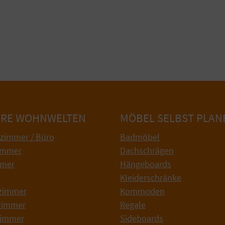
RE WOHNWELTEN
MÖBEL SELBST PLAN
szimmer / Büro
Badmöbel
immer
Dachschrägen
mmer
Hängeboards
Kleiderschränke
zimmer
Kommoden
zimmer
Regale
immer
Sideboards