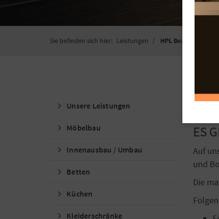
Sie befinden sich hier:
Leistungen
HPL Bearbeitung
HP
Unsere Leistungen
Möbelbau
ES 
Innenausbau / Umbau
Auf un
und Bo
Betten
Die ma
Küchen
Folgen
Kleiderschränke
F