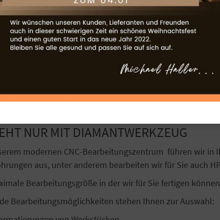
L Bearbeitung bis 30mm 
GEHT NUR MIT DIAMANTWERKZEUG
serem modernen CNC-Bearbeitungszentrum führen wir in Ih
hrungen aus, unter anderem bearbeiten wir für Sie auch H
ximale Bearbeitungsgröße in der wir für Sie fertigen könn
de Bearbeitungsmöglichkeiten stehen Ihnen zur Auswahl:
ormatierungen von Werkstücken