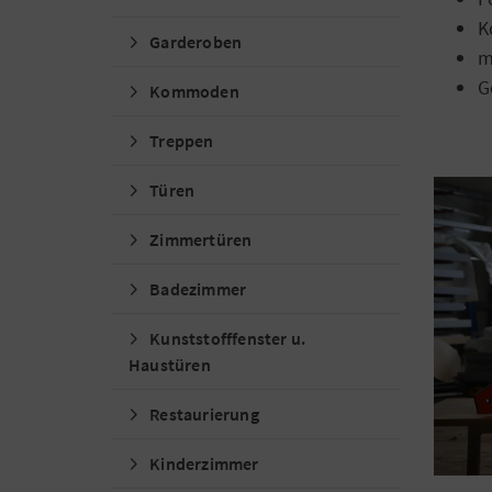
K
Garderoben
m
G
Kommoden
Treppen
Türen
Zimmertüren
Badezimmer
Kunststofffenster u.
Haustüren
Restaurierung
Kinderzimmer