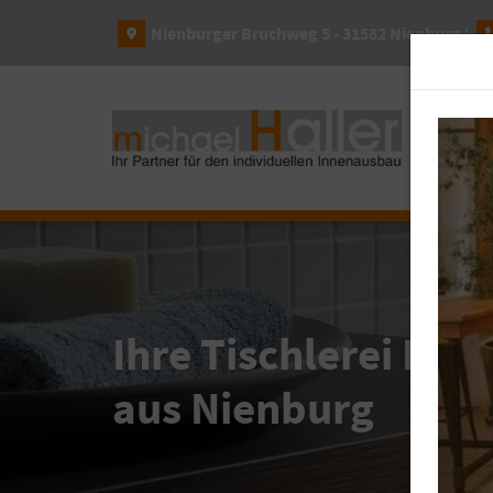
Nienburger Bruchweg 5 - 31582 Nienburg |
MÖ
Ihre Tischlerei Hall
aus Nienburg