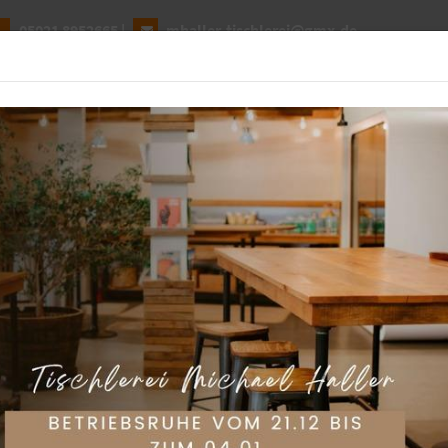
05021 8952665
|
mhaller-tischlerei@gmx.de
BEL SELBST PLANEN
WOHNWELTEN
UNTERNEHMEN